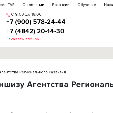
зин ГАБ
О компании
Вакансии
Обучение
Наш
C 9:00 до 18:00.
+7 (900) 578-24-44
+7 (4842) 20-14-30
Заказать звонок
Продажа
Агентства Регионального Развития
ьный участок
Офис
аншизу Агентства Регионал
ьное здание
Торговое помещение
бщепит
Свободного назначения
с-центр
Склад
вый центр
Бизнес