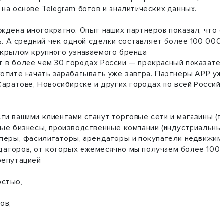
на основе Telegram ботов и аналитических данных.
ждена многократно. Опыт наших партнеров показал, что 
ь. А средний чек одной сделки составляет более 100 000 
 крылом крупного узнаваемого бренда
в более чем 30 городах России — прекрасный показател
отите начать зарабатывать уже завтра. Партнеры АРР уж
Саратове, Новосибирске и других городах по всей Росси
и вашими клиентами станут торговые сети и магазины (
ые бизнесы, производственные компании (индустриальны
оперы, фасилитаторы, арендаторы и покупатели недвижи
аторов, от которых ежемесячно мы получаем более 1000
репутацией
остью,
ов,