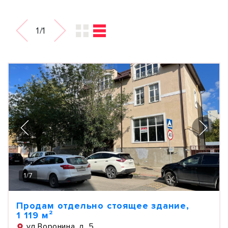
1/1
1
/
7
Продам отдельно стоящее здание,
1 119 м²
ул Воронина, д. 5