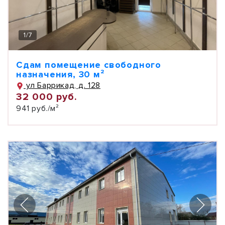
1
/
7
Сдам помещение свободного
назначения, 30 м²
ул Баррикад, д. 128
32 000 руб.
941 руб./м²