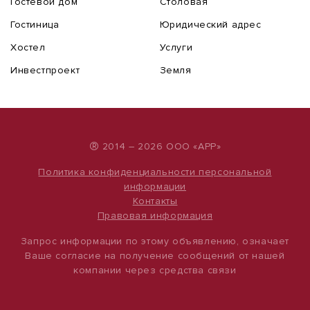
Гостевой дом
Столовая
Гостиница
Юридический адрес
Хостел
Услуги
Инвестпроект
Земля
®
2014 – 2026 ООО «АРР»
Политика конфиденциальности персональной
информации
Контакты
Правовая информация
Запрос информации по этому объявлению, означает
Ваше согласие на получение сообщений от нашей
компании через средства связи