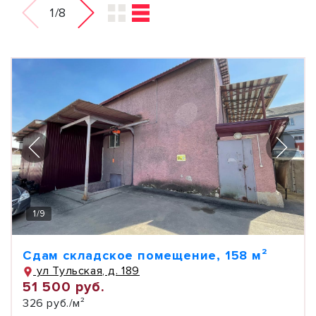
1/8
1
/
9
Сдам складское помещение, 158 м²
ул Тульская, д. 189
51 500 руб.
326 руб./м²