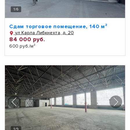
1
/
6
Сдам торговое помещение, 140 м²
ул Карла Либкнехта, д. 20
84 000 руб.
600 руб./м²
1
/
9