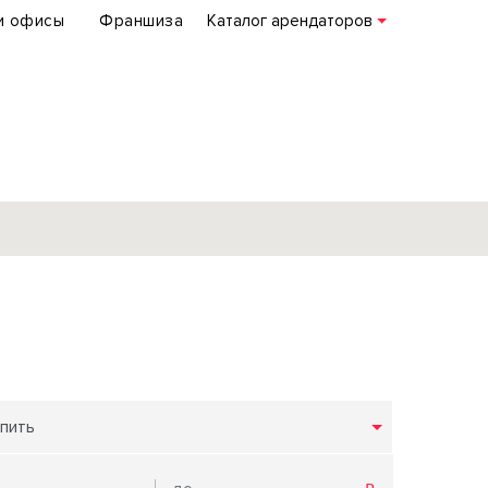
и офисы
Франшиза
Каталог арендаторов
База объектов
коммерческой
недвижимости
по всей России
пить
Подробнее