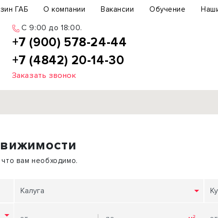
зин ГАБ
О компании
Вакансии
Обучение
Наш
C 9:00 до 18:00.
+7 (900) 578-24-44
+7 (4842) 20-14-30
Заказать звонок
Продажа
движимости
ьный участок
Офис
ьное здание
Торговое помещение
 что вам необходимо.
бщепит
Свободного назначения
с-центр
Склад
Калуга
Ку
вый центр
Бизнес