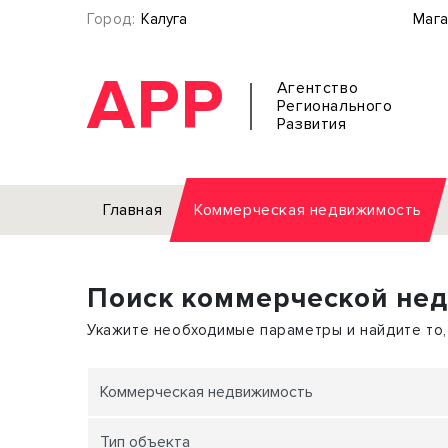
Город:
Калуга
Мага
АРР
Агентство
Регионального
Развития
Главная
Коммерческая недвижимость
Аренда
Поиск коммерческой не
Офис
Земел
Торговое помещение
Отдел
Укажите необходимые параметры и найдите то,
Свободного назначения
Под о
Склад
Бизне
Коммерческая недвижимость
Производство
Торго
Тип объекта