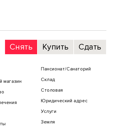
Снять
Купить
Сдать
Пансионат/Санаторий
Склад
й магазин
Столовая
во
Юридический адрес
лечения
Услуги
Земля
оты