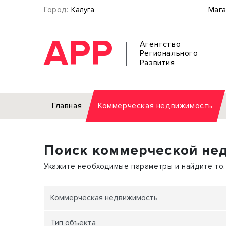
Город:
Калуга
Мага
АРР
Агентство
Регионального
Развития
Главная
Коммерческая недвижимость
Аренда
Поиск коммерческой не
Офис
Земел
Торговое помещение
Отдел
Укажите необходимые параметры и найдите то,
Свободного назначения
Под о
Склад
Бизне
Коммерческая недвижимость
Производство
Торго
Тип объекта