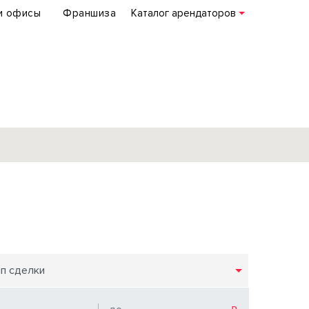
и офисы
Франшиза
Каталог арендаторов
База объектов
коммерческой
недвижимости
по всей России
ип сделки
Подробнее