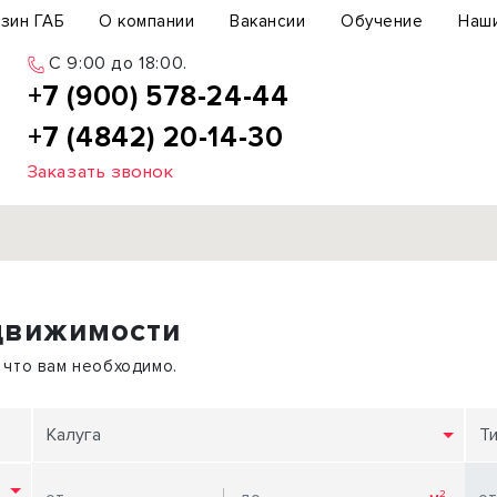
зин ГАБ
О компании
Вакансии
Обучение
Наш
C 9:00 до 18:00.
+7 (900) 578-24-44
+7 (4842) 20-14-30
Заказать звонок
Продажа
движимости
ьный участок
Офис
ьное здание
Торговое помещение
 что вам необходимо.
бщепит
Свободного назначения
с-центр
Склад
Калуга
Т
вый центр
Бизнес