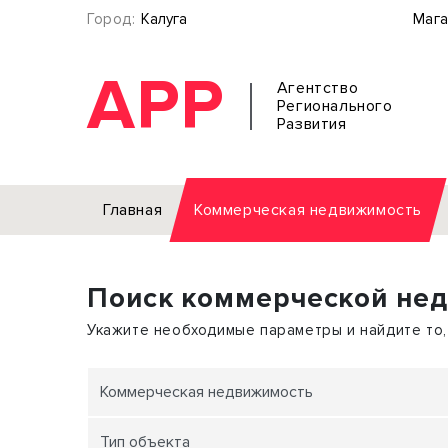
Город:
Калуга
Мага
АРР
Агентство
Регионального
Развития
Главная
Коммерческая недвижимость
Аренда
Поиск коммерческой не
Офис
Земел
Торговое помещение
Отдел
Укажите необходимые параметры и найдите то,
Свободного назначения
Под о
Склад
Бизне
Коммерческая недвижимость
Производство
Торго
Тип объекта