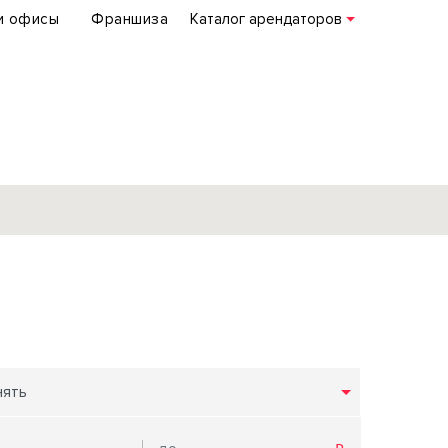
и офисы
Франшиза
Каталог арендаторов
База объектов
коммерческой
недвижимости
по всей России
нять
Подробнее