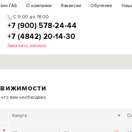
зин ГАБ
О компании
Вакансии
Обучение
Наш
C 9:00 до 18:00.
+7 (900) 578-24-44
+7 (4842) 20-14-30
Заказать звонок
Продажа
движимости
ьный участок
Офис
ьное здание
Торговое помещение
 что вам необходимо.
бщепит
Свободного назначения
с-центр
Склад
Калуга
С
вый центр
Бизнес