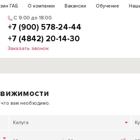
зин ГАБ
О компании
Вакансии
Обучение
Наш
C 9:00 до 18:00.
+7 (900) 578-24-44
+7 (4842) 20-14-30
Заказать звонок
Продажа
движимости
ьный участок
Офис
ьное здание
Торговое помещение
 что вам необходимо.
бщепит
Свободного назначения
с-центр
Склад
Калуга
Ку
вый центр
Бизнес