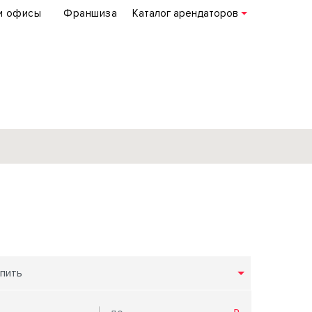
и офисы
Франшиза
Каталог арендаторов
База объектов
коммерческой
недвижимости
по всей России
пить
Подробнее