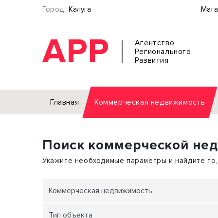
Город:
Калуга
Мага
АРР
Агентство
Регионального
Развития
Главная
Коммерческая недвижимость
Аренда
Поиск коммерческой не
Офис
Земел
Торговое помещение
Отдел
Укажите необходимые параметры и найдите то,
Свободного назначения
Под о
Склад
Бизне
Коммерческая недвижимость
Производство
Торго
Тип объекта