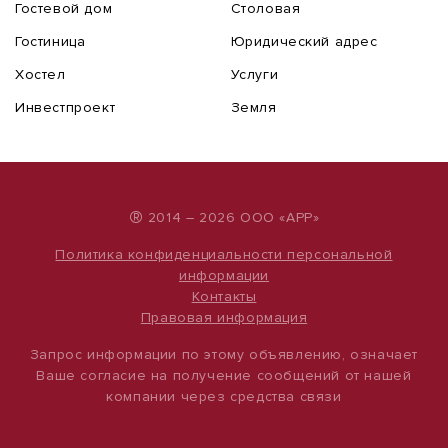
Гостевой дом
Столовая
Гостиница
Юридический адрес
Хостел
Услуги
Инвестпроект
Земля
®
2014 – 2026 ООО «АРР»
Политика конфиденциальности персональной
информации
Контакты
Правовая информация
Запрос информации по этому объявлению, означает
Ваше согласие на получение сообщений от нашей
компании через средства связи